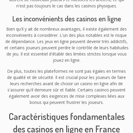
n'est pas toujours le cas dans les casinos physiques.
Les inconvénients des casinos en ligne
Bien qu'il y ait de nombreux avantages, il existe également des
inconvénients à considérer. L'un des plus notables est le risque
de dépendance. Les jeux en ligne peuvent devenir très addictifs,
et certains joueurs peuvent perdre le contrôle de leurs habitudes
de jeu. Il est essentiel d'établir des limites strictes lorsque vous
jouez en ligne.
De plus, toutes les plateformes ne sont pas égales en termes
de qualité et de sécurité. Il est crucial pour les joueurs de faire
leurs recherches avant de choisir un casino en ligne afin de
s'assurer qu'il demeure sûr et fiable. Certains casinos peuvent
également avoir des exigences de mise complexes liées aux
bonus qui peuvent frustrer les joueurs.
Caractéristiques fondamentales
des casinos en ligne en France