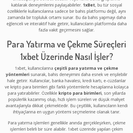
katılarak deneyimlerini paylaşabilirler.
1xBet
, bu tür sosyal
özelliklerle kullanıcılarına sadece bir bahis platformu değil, aynı
zamanda bir topluluk ortamı sunar. Bu da bahis yapmayı daha
eğlenceli ve interaktif hale getirir, kullanıcıların platformda daha
fazla vakit geçirmesini sağlar.
Para Yatırma ve Çekme Süreçleri
1xbet Üzerinde Nasıl İşler?
1xbet, kullanıcılarına
çeşitli para yatırma ve çekme
yöntemleri
sunarak, bahis deneyimini daha esnek ve erişilebilir
hale getirir. Kullanıcılar, banka havalesi, kredi kartı, e-cüzdanlar
ve kripto para birimleri gibi farklı yöntemlerle hesaplarına kolayca
para yatırabilirler. Özellikle
kripto para birimleri
, son yıllarda
popülerlik kazanmış olup, hızlı işlem süreleri ve düşük maliyet
avantajlarıyla dikkat çekmektedir. Bu çeşitlilik, kullanıcıların kendi
ihtiyaçlarına en uygun yöntemi seçmelerine olanak tanır.
Para yatırma işlemleri genellikle anında gerçekleşirken, çekme
işlemleri belirli bir süre alabilir. 1xbet üzerinde yapılan çekim