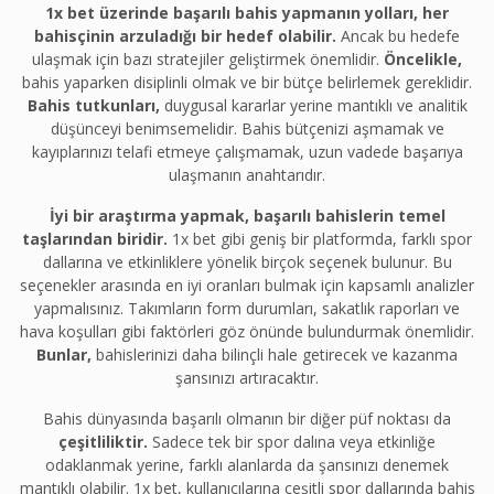
1x bet üzerinde başarılı bahis yapmanın yolları, her
bahisçinin arzuladığı bir hedef olabilir.
Ancak bu hedefe
ulaşmak için bazı stratejiler geliştirmek önemlidir.
Öncelikle,
bahis yaparken disiplinli olmak ve bir bütçe belirlemek gereklidir.
Bahis tutkunları,
duygusal kararlar yerine mantıklı ve analitik
düşünceyi benimsemelidir. Bahis bütçenizi aşmamak ve
kayıplarınızı telafi etmeye çalışmamak, uzun vadede başarıya
ulaşmanın anahtarıdır.
İyi bir araştırma yapmak, başarılı bahislerin temel
taşlarından biridir.
1x bet gibi geniş bir platformda, farklı spor
dallarına ve etkinliklere yönelik birçok seçenek bulunur. Bu
seçenekler arasında en iyi oranları bulmak için kapsamlı analizler
yapmalısınız. Takımların form durumları, sakatlık raporları ve
hava koşulları gibi faktörleri göz önünde bulundurmak önemlidir.
Bunlar,
bahislerinizi daha bilinçli hale getirecek ve kazanma
şansınızı artıracaktır.
Bahis dünyasında başarılı olmanın bir diğer püf noktası da
çeşitliliktir.
Sadece tek bir spor dalına veya etkinliğe
odaklanmak yerine, farklı alanlarda da şansınızı denemek
mantıklı olabilir. 1x bet, kullanıcılarına çeşitli spor dallarında bahis