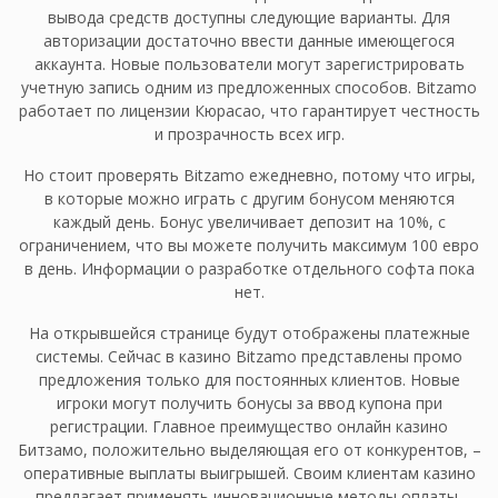
вывода средств доступны следующие варианты. Для
авторизации достаточно ввести данные имеющегося
аккаунта. Новые пользователи могут зарегистрировать
учетную запись одним из предложенных способов. Bitzamo
работает по лицензии Кюрасао, что гарантирует честность
и прозрачность всех игр.
Но стоит проверять Bitzamo ежедневно, потому что игры,
в которые можно играть с другим бонусом меняются
каждый день. Бонус увеличивает депозит на 10%, с
ограничением, что вы можете получить максимум 100 евро
в день. Информации о разработке отдельного софта пока
нет.
На открывшейся странице будут отображены платежные
системы. Сейчас в казино Bitzamo представлены промо
предложения только для постоянных клиентов. Новые
игроки могут получить бонусы за ввод купона при
регистрации. Главное преимущество онлайн казино
Битзамо, положительно выделяющая его от конкурентов, –
оперативные выплаты выигрышей. Своим клиентам казино
предлагает применять инновационные методы оплаты,