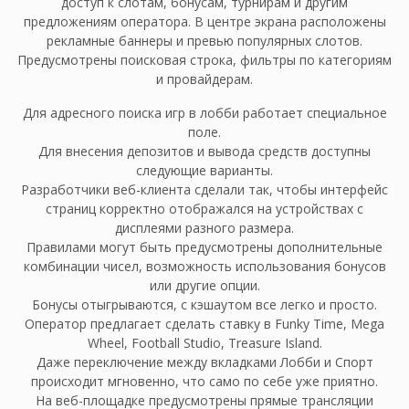
доступ к слотам, бонусам, турнирам и другим
предложениям оператора. В центре экрана расположены
рекламные баннеры и превью популярных слотов.
Предусмотрены поисковая строка, фильтры по категориям
и провайдерам.
Для адресного поиска игр в лобби работает специальное
поле.
Для внесения депозитов и вывода средств доступны
следующие варианты.
Разработчики веб-клиента сделали так, чтобы интерфейс
страниц корректно отображался на устройствах с
дисплеями разного размера.
Правилами могут быть предусмотрены дополнительные
комбинации чисел, возможность использования бонусов
или другие опции.
Бонусы отыгрываются, с кэшаутом все легко и просто.
Оператор предлагает сделать ставку в Funky Time, Mega
Wheel, Football Studio, Treasure Island.
Даже переключение между вкладками Лобби и Спорт
происходит мгновенно, что само по себе уже приятно.
На веб-площадке предусмотрены прямые трансляции