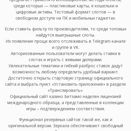
среди которых — пластиковые карты, е-кошельки и
цифровые активы. Тестовый формат слотов — в
свободном доступе на ПК и мобильных гаджетах.
Если ставить фильтр по производителям, то среди топовых
найдутся выигрышные слоты.
Их появление проще всего отслеживать в Telegram-канале
и группе в VK.
Авторизованные пользователи могут делать ставки в
слотах и играть с живыми дилерами.
Увлекательные тематики и гибкий разброс ставок дадут
возможность любому определить удобный вариант.
Достаточно открыть стартовую страницу официального
сайта и выбрать пункт «Установить приложение» в разделе
«Транслировать».
Официальный сайт казино Битзамо наделен лицензией
международного образца, а представленные в коллекции
игры – подтверждением соответствия.
Функционал резервных сайтов такой же, как и
оригинальной версии. Зеркала обеспечивают свободный