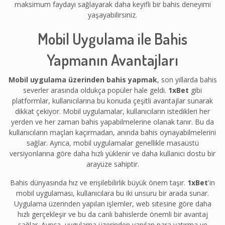
maksimum faydayı sağlayarak daha keyifli bir bahis deneyimi
yaşayabilirsiniz.
Mobil Uygulama ile Bahis
Yapmanın Avantajları
Mobil uygulama üzerinden bahis yapmak
, son yıllarda bahis
severler arasında oldukça popüler hale geldi.
1xBet
gibi
platformlar, kullanıcılarına bu konuda çeşitli avantajlar sunarak
dikkat çekiyor. Mobil uygulamalar, kullanıcıların istedikleri her
yerden ve her zaman bahis yapabilmelerine olanak tanır. Bu da
kullanıcıların maçları kaçırmadan, anında bahis oynayabilmelerini
sağlar. Ayrıca, mobil uygulamalar genellikle masaüstü
versiyonlarına göre daha hızlı yüklenir ve daha kullanıcı dostu bir
arayüze sahiptir.
Bahis dünyasında hız ve erişilebilirlik büyük önem taşır.
1xBet
'in
mobil uygulaması, kullanıcılara bu iki unsuru bir arada sunar.
Uygulama üzerinden yapılan işlemler, web sitesine göre daha
hızlı gerçekleşir ve bu da canlı bahislerde önemli bir avantaj
sağlar. Ayrıca, uygulama üzerinden yapılan para yatırma ve