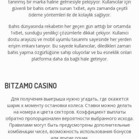
tanınmış bir marka haline gelmesiyle pekişiyor. Kullanıcılar için
güvenli bir bahis ortamı sunan 1xBet, aynı zamanda çeşitli
ödeme yöntemleri ile de kolaylık sağlıyor.
Bahis dünyasında rekabetin her geçen gün arttığı bir ortamda
1xBet, sunduğu yenilikçi çözümlerle dikkat çekiyor. Kullanıcı
dostu arayüzü ve mobil uyumlu tasarımı sayesinde her yerden
erişim imkanı tanıyor. Bu sayede kullanıcılar, diledikleri zaman
bahis yapma özgürlüğüne sahip oluyorlar ve bu esneklik onları
platforma daha da bağlı hale getiriyor.
BITZAMO CASINO
Для получения выигрыша нужно угадать, где окажется
шарик к моменту остановки колеса. Ставки можно делать
на номера и цвета секторов. Коэффициент выплаты
обратно пропорционален вероятности выбранного исхода.
Правилами могут быть предусмотрены дополнительные
комбинации чисел, возможность использования бонусов
или другие опции.