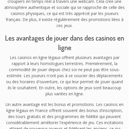
croupiers en temps réel à travers une webcam. Cela crée une
atmosphère authentique et sociale qui se rapproche de celle des
casinos physiques, ce qui est très apprécié par les joueurs
français. De plus, il existe régulièrement des promotions liées à
ces jeux.
Les avantages de jouer dans des casinos en
ligne
Les casinos en ligne légaux offrent plusieurs avantages par
rapport à leurs homologues terrestres. Premièrement, la
commodité de jouer depuis chez soi ne peut pas être sous-
estimée. Les joueurs n'ont pas à se soucier des déplacements
ou des horaires d'ouverture, ce qui leur permet de jouer quand
ils le souhaitent. En outre, les options de jeux sont beaucoup
plus variées en ligne.
Un autre avantage est les bonus et promotions. Les casinos en
ligne légaux en France offrent souvent des bonus d'inscription,
des tours gratuits et des programmes de fidélité qui peuvent
considérablement améliorer l'expérience de jeu. Ces incitations
attirent de nouveaux joueurs et fidélisent les anciens, ce qui