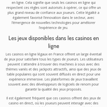
en ligne. Cela signifie que seuls les casinos en ligne qui
respectent ces règles sont autorisés à opérer, ce qui offre un
plus grand niveau de confiance aux joueurs. Cette légalité a
également favorisé l’innovation dans le secteur, avec
l’émergence de nouvelles technologies pour améliorer
l’expérience de jeu.
Les jeux disponibles dans les casinos en
ligne
Les casinos en ligne légaux en France offrent un large éventail
de jeux pour satisfaire tous les types de joueurs. Les utilisateurs
peuvent s'attendre à trouver des machines à sous avec des
thèmes variés et des jackpots attractifs, ainsi que des jeux de
table populaires qui sont souvent diffusés en direct pour une
expérience immersive. Les plateformes de jeux travaillent
souvent avec des développeurs de logiciels de renom pour
garantir la qualité des jeux proposés.
Il est également fréquent que ces casinos offrent des jeux de
casino en direct, où les joueurs peuvent interagir avec des