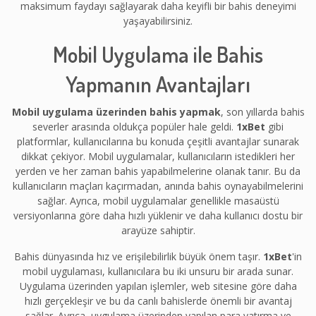
maksimum faydayı sağlayarak daha keyifli bir bahis deneyimi
yaşayabilirsiniz.
Mobil Uygulama ile Bahis
Yapmanın Avantajları
Mobil uygulama üzerinden bahis yapmak
, son yıllarda bahis
severler arasında oldukça popüler hale geldi.
1xBet
gibi
platformlar, kullanıcılarına bu konuda çeşitli avantajlar sunarak
dikkat çekiyor. Mobil uygulamalar, kullanıcıların istedikleri her
yerden ve her zaman bahis yapabilmelerine olanak tanır. Bu da
kullanıcıların maçları kaçırmadan, anında bahis oynayabilmelerini
sağlar. Ayrıca, mobil uygulamalar genellikle masaüstü
versiyonlarına göre daha hızlı yüklenir ve daha kullanıcı dostu bir
arayüze sahiptir.
Bahis dünyasında hız ve erişilebilirlik büyük önem taşır.
1xBet
'in
mobil uygulaması, kullanıcılara bu iki unsuru bir arada sunar.
Uygulama üzerinden yapılan işlemler, web sitesine göre daha
hızlı gerçekleşir ve bu da canlı bahislerde önemli bir avantaj
sağlar. Ayrıca, uygulama üzerinden yapılan para yatırma ve