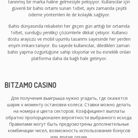
tanınmış bir marka haline gelmesiyle pekişiyor. Kullanıcılar için
güvenli bir bahis ortamı sunan 1xBet, aynı zamanda çeşitli
ödeme yöntemleri ile de kolaylık sağlıyor.
Bahis dünyasında rekabetin her geçen gün arttığı bir ortamda
1xBet, sunduğu yenilikçi çözümlerle dikkat çekiyor. Kullanıcı
dostu arayüzü ve mobil uyumlu tasarımı sayesinde her yerden
erişim imkanı tanıyor. Bu sayede kullanıcılar, diledikleri zaman
bahis yapma özgürlüğüne sahip oluyorlar ve bu esneklik onları
platforma daha da bağlı hale getiriyor.
BITZAMO CASINO
Для получения выигрыша нужно угадать, где окажется
шарик к моменту остановки колеса. Ставки можно делать
на номера и цвета секторов. Коэффициент выплаты
обратно пропорционален вероятности выбранного исхода.
Правилами могут быть предусмотрены дополнительные
комбинации чисел, возможность использования бонусов
или другие опции.