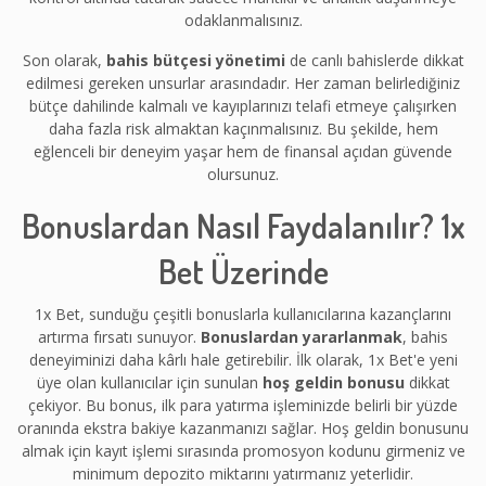
odaklanmalısınız.
Son olarak,
bahis bütçesi yönetimi
de canlı bahislerde dikkat
edilmesi gereken unsurlar arasındadır. Her zaman belirlediğiniz
bütçe dahilinde kalmalı ve kayıplarınızı telafi etmeye çalışırken
daha fazla risk almaktan kaçınmalısınız. Bu şekilde, hem
eğlenceli bir deneyim yaşar hem de finansal açıdan güvende
olursunuz.
Bonuslardan Nasıl Faydalanılır? 1x
Bet Üzerinde
1x Bet, sunduğu çeşitli bonuslarla kullanıcılarına kazançlarını
artırma fırsatı sunuyor.
Bonuslardan yararlanmak
, bahis
deneyiminizi daha kârlı hale getirebilir. İlk olarak, 1x Bet'e yeni
üye olan kullanıcılar için sunulan
hoş geldin bonusu
dikkat
çekiyor. Bu bonus, ilk para yatırma işleminizde belirli bir yüzde
oranında ekstra bakiye kazanmanızı sağlar. Hoş geldin bonusunu
almak için kayıt işlemi sırasında promosyon kodunu girmeniz ve
minimum depozito miktarını yatırmanız yeterlidir.