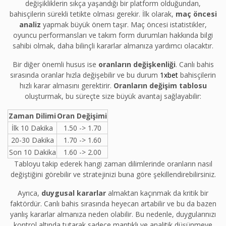
değişikliklerin sıkça yaşandığı bir platform olduğundan,
bahisçilerin sürekli tetikte olması gerekir. İlk olarak,
maç öncesi
analiz
yapmak büyük önem taşır. Maç öncesi istatistikler,
oyuncu performansları ve takım form durumları hakkında bilgi
sahibi olmak, daha bilinçli kararlar almanıza yardımcı olacaktır.
Bir diğer önemli husus ise
oranların değişkenliği
. Canlı bahis
sırasında oranlar hızla değişebilir ve bu durum
1xbet
bahisçilerin
hızlı karar almasını gerektirir.
Oranların değişim tablosu
oluşturmak, bu süreçte size büyük avantaj sağlayabilir:
Zaman Dilimi
Oran Değişimi
İlk 10 Dakika
1.50 -> 1.70
20-30 Dakika
1.70 -> 1.60
Son 10 Dakika
1.60 -> 2.00
Tabloyu takip ederek hangi zaman dilimlerinde oranların nasıl
değiştiğini görebilir ve stratejinizi buna göre şekillendirebilirsiniz.
Ayrıca,
duygusal kararlar
almaktan kaçınmak da kritik bir
faktördür. Canlı bahis sırasında heyecan artabilir ve bu da bazen
yanlış kararlar almanıza neden olabilir. Bu nedenle, duygularınızı
kontrol altında tutarak sadece mantıklı ve analitik düşünmeye