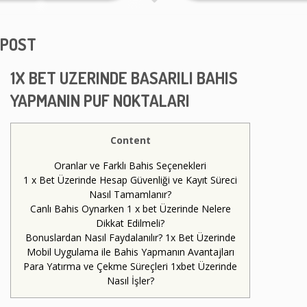
POST
1X BET UZERINDE BASARILI BAHIS
YAPMANIN PUF NOKTALARI
Content
Oranlar ve Farklı Bahis Seçenekleri
1 x Bet Üzerinde Hesap Güvenliği ve Kayıt Süreci
Nasıl Tamamlanır?
Canlı Bahis Oynarken 1 x bet Üzerinde Nelere
Dikkat Edilmeli?
Bonuslardan Nasıl Faydalanılır? 1x Bet Üzerinde
Mobil Uygulama ile Bahis Yapmanın Avantajları
Para Yatırma ve Çekme Süreçleri 1xbet Üzerinde
Nasıl İşler?