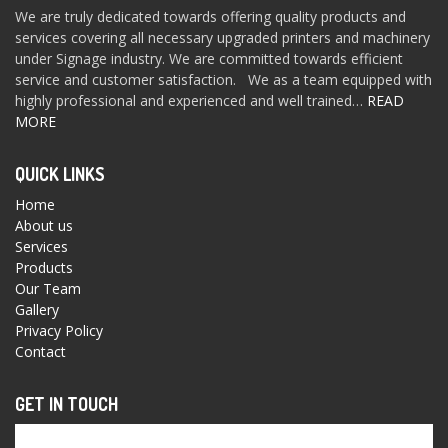
We are truly dedicated towards offering quality products and
services covering all necessary upgraded printers and machinery
under Signage industry. We are committed towards efficient
service and customer satisfaction. We as a team equipped with
highly professional and experienced and well trained…
READ
MORE
QUICK LINKS
Home
About us
Services
Products
Our Team
Gallery
Privacy Policy
Contact
GET IN TOUCH