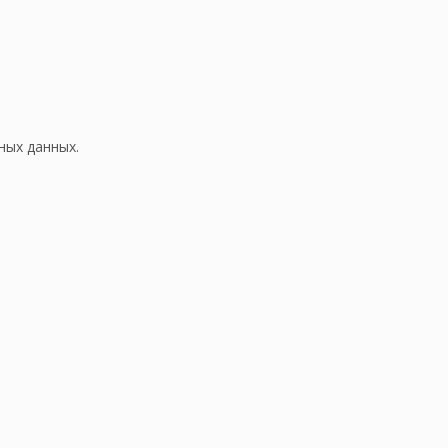
ных данных.