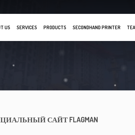
T US
SERVICES
PRODUCTS
SECONDHAND PRINTER
TE
ЦИАЛЬНЫЙ САЙТ FLAGMAN