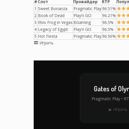
#
Слот
Провайдер
RTP
Попу
1
Sweet Bonanza
Pragmatic Play
96.51%
2
Book of Dead
Play’n GO
96.21%
3
Elvis Frog in Vegas
BGaming
96.5%
4
Legacy of Egypt
Play’n GO
96.5%
5
Hot Fiesta
Pragmatic Play
96.56%
Играть
Gates of Ol
Pragmatic Play • R
▶ Играть