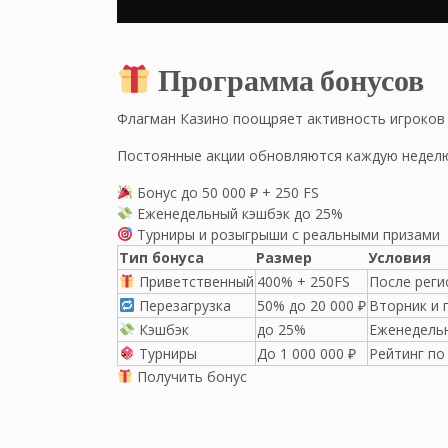
Программа бонусов
Флагман Казино поощряет активность игроков 
Постоянные акции обновляются каждую недел
Бонус до 50 000 ₽ + 250 FS
Еженедельный кэшбэк до 25%
Турниры и розыгрыши с реальными призами
Тип бонуса
Размер
Условия
Приветственный
400% + 250FS
После реги
Перезагрузка
50% до 20 000 ₽
Вторник и 
Кэшбэк
до 25%
Еженедельн
Турниры
До 1 000 000 ₽
Рейтинг по
Получить бонус