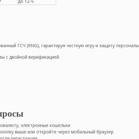
₽
до 12 ч.
анный ГСЧ (RNG), гарантируя честную игру и защиту персональ
зы с двойной верификацией.
просы
товалюту, электронные кошельки
нопку выше или откройте через мобильный браузер
осле регистрации