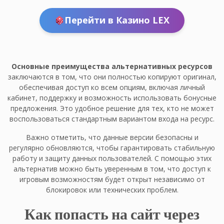
Перейти в Казино LEX
Основные преимущества альтернативных ресурсов
заключаются в том, что они полностью копируют оригинал,
обеспечивая доступ ко всем опциям, включая личный
кабинет, поддержку и возможность использовать бонусные
предложения. Это удобное решение для тех, кто не может
воспользоваться стандартным вариантом входа на ресурс.
Важно отметить, что данные версии безопасны и
регулярно обновляются, чтобы гарантировать стабильную
работу и защиту данных пользователей. С помощью этих
альтернатив можно быть уверенным в том, что доступ к
игровым возможностям будет открыт независимо от
блокировок или технических проблем.
Как попасть на сайт через