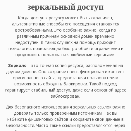
зеркальный доступ
Когда доступ к ресурсу может быть ограничен,
альтернативные способы его посещения становятся
востребованными. Это особенно важно, когда по
различным причинам основной домен временно
недоступен. В таких случаях на помощь приходит
технология, позволяющая быстро обойти ограничения и
продолжить пользоваться любимыми сервисами.
Зеркало
– это точная копия ресурса, расположенная на
другом домене. Оно сохраняет весь функционал и контент
оригинального сайта, предоставляя пользователям
возможность обходить блокировки. Такой подход
гарантирует стабильный доступ, даже если основной адрес
заблокирован.
Для безопасного использования зеркальных ссылок важно
доверять только проверенным источникам. Так вы
избежите фишинговых сайтов и сохраните свои данные в
безопасности. Часто такие ссылки предоставляются через