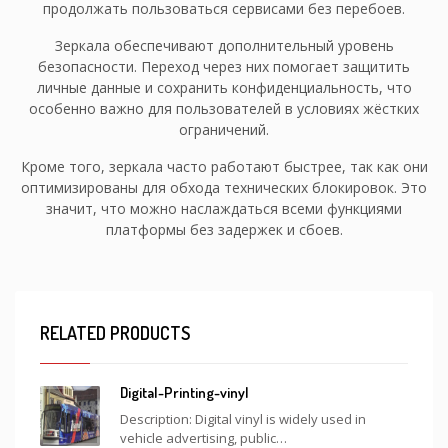
продолжать пользоваться сервисами без перебоев.
Зеркала обеспечивают дополнительный уровень
безопасности. Переход через них помогает защитить
личные данные и сохранить конфиденциальность, что
особенно важно для пользователей в условиях жёстких
ограничений.
Кроме того, зеркала часто работают быстрее, так как они
оптимизированы для обхода технических блокировок. Это
значит, что можно наслаждаться всеми функциями
платформы без задержек и сбоев.
RELATED PRODUCTS
Digital-Printing-vinyl
Description: Digital vinyl is widely used in
vehicle advertising, public…