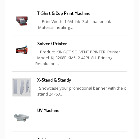
T-Shirt & Cup Print Machine
Print Width 1.6M Ink Sublimation ink
Material heating…
Solvent Printer
Product KINGJET SOLVENT PRINTER Printer
Model KJ-3208E-KM512-42PL-8H Printing
Resolution…
X-Stand & Standy
Showcase your promotional banner with the x
stand 24×63…
UV Machine