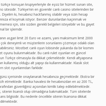
 türkçe konuşan krupiyerleriyle de eşsiz bir hizmet sunan site,
o sitesidir. Türkiye’nin en güvenilir canlı casino sitelerinden bir
 Diyelim ki, hesabınız hack’lanmış olabilir veya sizin hesap
alarınıza el koymak istiyor. Benzer durunlardan kaçınmak ve
memesi için, site sizden gerekli belgeleri isteyebilir ve bu gayet
al bir işlemdir.
nın asgari limit 20 Euro ve azami, yani maksimum limit 2000
 çok deneyimli ve müşterilerin sorunlarını çözmeye odaklı olan
ilirsiniz. Mostbet canlı oyun lobisinde yukarıda da bir kısmını
let oyunu bulunmaktadır. Bu canlı rulet oyunları en güncel
unun Türkçe olmasıyla da dikkat çekmektedir. Kendi altyapısına
n kullanmış olduğu alt yapıyı da kullanmaktadır. Klasik slot
n slot oyunlarından farklıdır.
 günü içerisinde onaylanarak hesabınıza geçmektedir. Ekstra bir
cih etmektedir. Banka havalesi ile hesabınızdan en az 200 TL,
arafından güvenliğiniz açısından kimlik talep edilebilmektedir.
 sitenin lisanslı olup olmadığına bakmaktadır. Tüm sitelerde
sans bilgisidir. Bu nedenle öncelikle sitenin lisansına dikkat
dilmektedir.