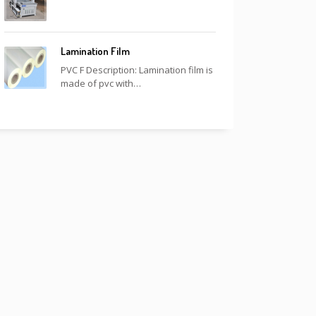
Lamination Film
PVC F Description: Lamination film is
made of pvc with…