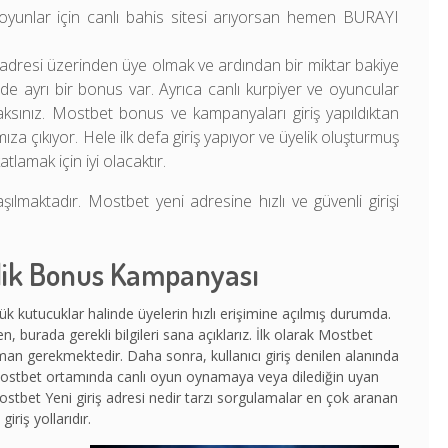
 oyunlar için canlı bahis sitesi arıyorsan hemen BURAYI
dresi üzerinden üye olmak ve ardından bir miktar bakiye
de ayrı bir bonus var. Ayrıca canlı kurpiyer ve oyuncular
ksınız. Mostbet bonus ve kampanyaları giriş yapıldıktan
za çıkıyor. Hele ilk defa giriş yapıyor ve üyelik oluşturmuş
lamak için iyi olacaktır.
şılmaktadır. Mostbet yeni adresine hızlı ve güvenli girişi
elik Bonus Kampanyası
 kutucuklar halinde üyelerin hızlı erişimine açılmış durumda.
n, burada gerekli bilgileri sana açıklarız. İlk olarak Mostbet
durman gerekmektedir. Daha sonra, kullanıcı giriş denilen alanında
 Mostbet ortamında canlı oyun oynamaya veya dilediğin uyan
stbet Yeni giriş adresi nedir tarzı sorgulamalar en çok aranan
 giriş yollarıdır.