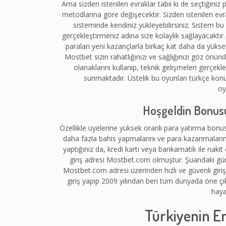
Ama sizden istenilen evraklar tabii ki de seçtiğiniz
metodlarına göre değişecektir. Sizden istenilen evra
sisteminde kendiniz yükleyebilirsiniz. Sistem bu 
gerçekleştirmeniz adına size kolaylık sağlayacaktır.
paraları yeni kazançlarla birkaç kat daha da yükselt
Mostbet sizin rahatlığınızı ve sağlığınızı göz önünd
olanaklarını kullanıp, teknik gelişmeleri gerçek
sunmaktadır. Üstelik bu oyunları türkçe konul
oy
Hoşgeldin Bonusu:
Özellikle üyelerine yüksek oranlı para yatırma bonus
daha fazla bahis yapmalarını ve para kazanmalarını 
yaptığınız da, kredi kartı veya bankamatik ile nakit
giriş adresi Mostbet.com olmuştur. Şuandaki gün
Mostbet.com adresi üzerinden hızlı ve güvenli giriş 
giriş yapıp 2009 yılından beri tüm dünyada öne 
haya
Türkiyenin En 