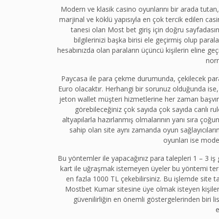
Modern ve klasik casino oyunlarını bir arada tutan,
marjinal ve köklü yapısıyla en çok tercik edilen casin
tanesi olan Most bet giriş için doğru sayfadasın.
bilgilerinizi başka birisi ele geçirmiş olup par
hesabınızda olan paraların üçüncü kişilerin eline geç
norm
Paycasa ile para çekme durumunda, çekilecek para
Euro olacaktır. Herhangi bir sorunuz olduğunda ise,
jeton wallet müşteri hizmetlerine her zaman başvırab
görebileceğiniz çok sayıda çok sayıda canlı ru
altyapılarla hazırlanmış olmalarının yanı sıra çoğ
sahip olan site aynı zamanda oyun sağlayıcılarını
oyunları ise moder
Bu yöntemler ile yapacağınız para talepleri 1 – 3 iş
kart ile uğraşmak istemeyen üyeler bu yöntemi ter
en fazla 1000 TL çekebilirsiniz. Bu işlemde site t
Mostbet Kumar sitesine üye olmak isteyen kişiler,
güvenilirliğin en önemli göstergelerinden biri li
e