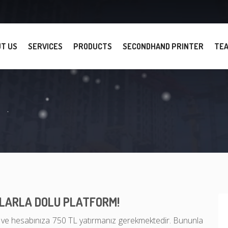
T US
SERVICES
PRODUCTS
SECONDHAND PRINTER
TE
NLARLA DOLU PLATFORM!
z ve hesabınıza 750 TL yatırmanız gerekmektedir. Bununla