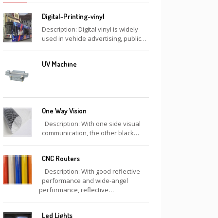
Digital-Printing-vinyl
Description: Digital vinyl is widely
used in vehicle advertising, public…
UV Machine
One Way Vision
Description: With one side visual
communication, the other black…
CNC Routers
Description: With good reflective
performance and wide-angel
performance, reflective…
Led Lights