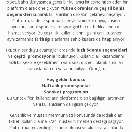
1xBet, bahis dünyasında geniş bir kullanıcı kitlesine hitap eden bir
platform olarak öne çıkıyor.
Yüksek oranlar
ve
çeşitli bahis
seçenekleri
sunarak kullanıcıların dikkatini çekmeyi başarıyor.
Platform, sadece spor bahisleriyle sınırlı kalmayıp, casino
oyunları, sanal sporlar ve e-spor gibi birçok farklı alanda da
hizmet veriyor. Bu çeşitlilik, kullanıcıların ilgisini canlı tutarken,
aynı zamanda farklı ilgi alanlarına sahip kişilere de hitap ediyor.
1xBet'in sunduğu avantajlar arasında
hızlı ödeme seçenekleri
ve
çeşitli promosyonlar
bulunuyor. Kullanıcılar, kazançlarını
hızlı bir şekilde çekebilmenin yanı sıra, düzenli olarak sunulan
bonuslardan da yararlanabiliyor. Örneğin:
Hoş geldin bonusu
Haftalık promosyonlar
Sadakat programları
Bu tür teklifler, kullanıcıların platforma olan bağlılığını artırırken,
yeni kullanıcıların da ilgisini çekiyor.
Güvenlik ve müşteri memnuniyeti konusunda da iddialı olan
1xBet, kullanıcılarına 7/24 müşteri hizmetleri desteği sağlıyor.
Platformun güvenilirliği, lisanslı olması ve uluslararası alanda