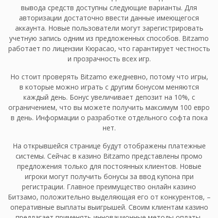
вывода средств доступны следующие варианты. Для
авторизации достаточно ввести данные имеющегося
аккаунта. Новые пользователи могут зарегистрировать
учетную запись одним из предложенных способов. Bitzamo
работает по лицензии Кюрасао, что гарантирует честность
и прозрачность всех игр.
Но стоит проверять Bitzamo ежедневно, потому что игры,
в которые можно играть с другим бонусом меняются
каждый день. Бонус увеличивает депозит на 10%, с
ограничением, что вы можете получить максимум 100 евро
в день. Информации о разработке отдельного софта пока
нет.
На открывшейся странице будут отображены платежные
системы. Сейчас в казино Bitzamo представлены промо
предложения только для постоянных клиентов. Новые
игроки могут получить бонусы за ввод купона при
регистрации. Главное преимущество онлайн казино
Битзамо, положительно выделяющая его от конкурентов, –
оперативные выплаты выигрышей. Своим клиентам казино
предлагает применять инновационные методы оплаты,