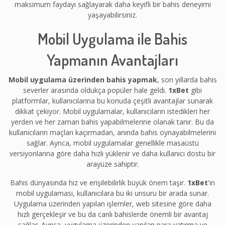
maksimum faydayı sağlayarak daha keyifli bir bahis deneyimi
yaşayabilirsiniz.
Mobil Uygulama ile Bahis
Yapmanın Avantajları
Mobil uygulama üzerinden bahis yapmak
, son yıllarda bahis
severler arasında oldukça popüler hale geldi.
1xBet
gibi
platformlar, kullanıcılarına bu konuda çeşitli avantajlar sunarak
dikkat çekiyor. Mobil uygulamalar, kullanıcıların istedikleri her
yerden ve her zaman bahis yapabilmelerine olanak tanır. Bu da
kullanıcıların maçları kaçırmadan, anında bahis oynayabilmelerini
sağlar. Ayrıca, mobil uygulamalar genellikle masaüstü
versiyonlarına göre daha hızlı yüklenir ve daha kullanıcı dostu bir
arayüze sahiptir.
Bahis dünyasında hız ve erişilebilirlik büyük önem taşır.
1xBet
'in
mobil uygulaması, kullanıcılara bu iki unsuru bir arada sunar.
Uygulama üzerinden yapılan işlemler, web sitesine göre daha
hızlı gerçekleşir ve bu da canlı bahislerde önemli bir avantaj
sağlar. Ayrıca, uygulama üzerinden yapılan para yatırma ve