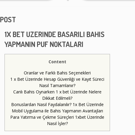
POST
1X BET UZERINDE BASARILI BAHIS
YAPMANIN PUF NOKTALARI
Content
Oranlar ve Farklı Bahis Seçenekleri
1 x Bet Üzerinde Hesap Güvenliği ve Kayıt Süreci
Nasıl Tamamlanır?
Canlı Bahis Oynarken 1 x bet Üzerinde Nelere
Dikkat Edilmeli?
Bonuslardan Nasıl Faydalanılır? 1x Bet Üzerinde
Mobil Uygulama ile Bahis Yapmanın Avantajları
Para Yatırma ve Çekme Süreçleri 1xbet Üzerinde
Nasıl İşler?