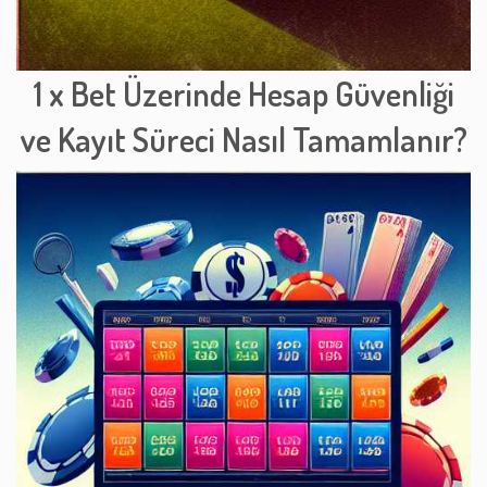
1 x Bet Üzerinde Hesap Güvenliği
ve Kayıt Süreci Nasıl Tamamlanır?