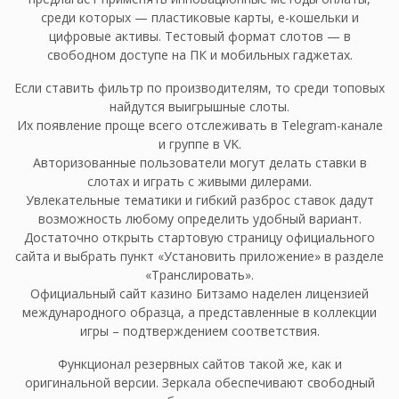
среди которых — пластиковые карты, е-кошельки и
цифровые активы. Тестовый формат слотов — в
свободном доступе на ПК и мобильных гаджетах.
Если ставить фильтр по производителям, то среди топовых
найдутся выигрышные слоты.
Их появление проще всего отслеживать в Telegram-канале
и группе в VK.
Авторизованные пользователи могут делать ставки в
слотах и играть с живыми дилерами.
Увлекательные тематики и гибкий разброс ставок дадут
возможность любому определить удобный вариант.
Достаточно открыть стартовую страницу официального
сайта и выбрать пункт «Установить приложение» в разделе
«Транслировать».
Официальный сайт казино Битзамо наделен лицензией
международного образца, а представленные в коллекции
игры – подтверждением соответствия.
Функционал резервных сайтов такой же, как и
оригинальной версии. Зеркала обеспечивают свободный