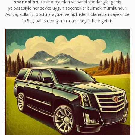
spor dalları
, casino oyunları ve sanal sporlar gibi geniş
yelpazesiyle her zevke uygun seçenekler bulmak mümkündür.
Ayrıca, kullanıcı dostu arayüzü ve hızlı işlem olanakları sayesinde
1xBet, bahis deneyimini daha keyifli hale getirir.