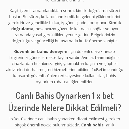
Kayıt işlemi tamamlandıktan sonra, kimlik doğrulama süreci
başlar. Bu süreç, kullanıcıların kimlik belgelerini yüklemelerini
gerektirir ve genellikle birkaç iş günü içinde sonuçlanır.
Kimlik
doğrulama
, hesabınızın güvende kalmasını sağlar ve aynı
zamanda yasal gereklilikleri yerine getirir. Belgelerinizin
doğruluğu ve güncelliği bu aşamada kritik öneme sahiptir.
Güvenli bir bahis deneyimi
için düzenli olarak hesap
bilgilerinizi güncellemekte fayda vardır. Ayrıca, tanımadığınız
cihazlardan hesabınıza giriş yapmaktan kaçının ve şüpheli
aktiviteleri derhal müşteri hizmetlerine bildirin. 1xBet’in sunduğu
kapsamlı güvenlik önlemleri sayesinde kullanıcılar, bahis
oynarken rahatça eğlenebilirler.
Canlı Bahis Oynarken 1 x bet
Üzerinde Nelere Dikkat Edilmeli?
1xBet üzerinde canlı bahis yaparken dikkat edilmesi gereken
birçok önemli nokta bulunmaktadır.
Canlı bahis
, anlık