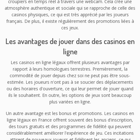
croupiers en temps réel à travers une webcam. Cela crée une
atmosphère authentique et sociale qui se rapproche de celle des
casinos physiques, ce qui est très apprécié par les joueurs
français. De plus, il existe régulièrement des promotions liées à
ces jeux.
Les avantages de jouer dans des casinos en
ligne
Les casinos en ligne légaux offrent plusieurs avantages par
rapport à leurs homologues terrestres. Premièrement, la
commodité de jouer depuis chez soi ne peut pas être sous-
estimée. Les joueurs n'ont pas à se soucier des déplacements
ou des horaires d'ouverture, ce qui leur permet de jouer quand
ils le souhaitent. En outre, les options de jeux sont beaucoup
plus variées en ligne.
Un autre avantage est les bonus et promotions. Les casinos en
ligne légaux en France offrent souvent des bonus d'inscription,
des tours gratuits et des programmes de fidélité qui peuvent
considérablement améliorer l'expérience de jeu. Ces incitations
attirent de nouveaux joueurs et fidélisent les anciens, ce qui