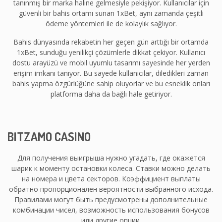
tanınmış bir marka haline gelmesiyle pekişiyor. Kullanıcılar için
güvenli bir bahis ortamı sunan 1xBet, aynı zamanda çeşitli
ödeme yöntemleri ile de kolaylık sağlıyor.
Bahis dünyasında rekabetin her geçen gün arttığı bir ortamda
1xBet, sunduğu yenilikçi çözümlerle dikkat çekiyor. Kullanıcı
dostu arayüzü ve mobil uyumlu tasarımı sayesinde her yerden
erişim imkanı tanıyor. Bu sayede kullanıcılar, diledikleri zaman
bahis yapma özgürlüğüne sahip oluyorlar ve bu esneklik onları
platforma daha da bağlı hale getiriyor.
BITZAMO CASINO
Для получения выигрыша нужно угадать, где окажется
шарик к моменту остановки колеса. Ставки можно делать
на номера и цвета секторов. Коэффициент выплаты
обратно пропорционален вероятности выбранного исхода.
Правилами могут быть предусмотрены дополнительные
комбинации чисел, возможность использования бонусов
или другие опции.