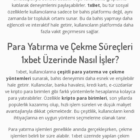
katılarak deneyimlerini paylaşabilirler.
1xBet
, bu tür sosyal
özelliklerle kullanıcılarına sadece bir bahis platformu değil, aynı
zamanda bir topluluk ortamı sunar. Bu da bahis yapmayı daha
eğlenceli ve interaktif hale getirir, kullanıcıların platformda daha
fazla vakit geçirmesini sağlar.
Para Yatırma ve Çekme Süreçleri
1xbet Üzerinde Nasıl İşler?
1xbet, kullanıcılarına
çeşitli para yatırma ve çekme
yöntemleri
sunarak, bahis deneyimini daha esnek ve erişilebilir
hale getirir. Kullanıcılar, banka havalesi, kredi kartı, e-cüzdanlar
ve kripto para birimleri gibi farklı yöntemlerle hesaplarına kolayca
para yatırabilirler. Özellikle
kripto para birimleri
, son yıllarda
popülerlik kazanmış olup, hızlı işlem süreleri ve düşük maliyet
avantajlarıyla dikkat çekmektedir. Bu çeşitlilik, kullanıcıların kendi
ihtiyaçlarına en uygun yöntemi seçmelerine olanak tanır.
Para yatırma işlemleri genellikle anında gerçekleşirken, çekme
işlemleri belirli bir süre alabilir. 1xbet üzerinde yapılan çekim