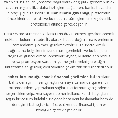
talepleri, kullanılan yönteme bağlı olarak değişiklik gösterebilir; e-
cüzdanlar genellikle daha hızlı işlem sağlarken, banka havaleleri
birkaç iş günü sürebilir.
Kullanıcıların güvenliği
, platformun
önceliklerinden biridir ve bu nedenle tüm işlemler sıkı güvenlik
protokolleri altında gerçekleştirilir.
Para çekme sürecinde kullanıcıların dikkat etmesi gereken önemli
noktalar bulunmaktadır. İlk olarak, hesap doğrulama işlemlerinin
tamamlanmış olması gerekmektedir. Bu süreçte kimlik
doğrulama belgelerinin sunulması gerekebilir ve bu belgelerin
doğru ve güncel olması önemlidir. Ayrıca, kullanıcıların bonus
veya promosyon şartlarını yerine getirmeleri gerektiğini
unutmamaları gerekir; aksi takdirde çekim talepleri reddedilebilir.
1xbet'in sunduğu esnek finansal çözümler
, kullanıcıların
bahis deneyimini zenginleştirirken aynı zamanda güvenli bir
ortamda işlem yapmalarını sağlar. Platformun geniş ödeme
seçenekleri yelpazesi sayesinde her kullanıcı kendi ihtiyaçlarına
uygun bir çözüm bulabilir. Böylece hem yeni başlayanlar hem de
deneyimli bahisçiler için 1xbet üzerinde finansal işlemler
kolaylıkla gerçekleştirilebilir.