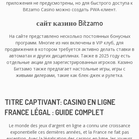
приложения не предусмотрены, но для быстрого доступа к
Bitzamo Casino можно создать PWA-клиент.
сайт казино Bitzamo
На сайте представлено несколько постоянных бонусных
программ. Многие из них включены в VIP клуб, для
продвижения в котором требуется активно делать ставки в
автоматах и других дисциплинах. Также в 2025 году есть
отдельные акции для зарегистрированных игроков. Казино
Битзамо также предлагает настольные игры, игры с
живыми дилерами, такие как блек-джек и рулетка.
TITRE CAPTIVANT: CASINO EN LIGNE
FRANCE LÉGAL : GUIDE COMPLET
Le monde des jeux d'argent en ligne a connu une croissance
exponentielle ces dernières années, et la France ne fait pas
exception. Avec la légalisation des casinos en ligne, les joueurs