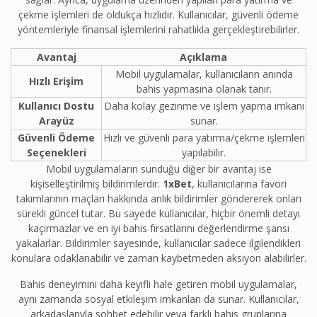
çekme işlemleri de oldukça hızlıdır. Kullanıcılar, güvenli ödeme
yöntemleriyle finansal işlemlerini rahatlıkla gerçekleştirebilirler.
Avantaj
Açıklama
Mobil uygulamalar, kullanıcıların anında
Hızlı Erişim
bahis yapmasına olanak tanır.
Kullanıcı Dostu
Daha kolay gezinme ve işlem yapma imkanı
Arayüz
sunar.
Güvenli Ödeme
Hızlı ve güvenli para yatırma/çekme işlemleri
Seçenekleri
yapılabilir.
Mobil uygulamaların sunduğu diğer bir avantaj ise
kişiselleştirilmiş bildirimlerdir.
1xBet
, kullanıcılarına favori
takımlarının maçları hakkında anlık bildirimler göndererek onları
sürekli güncel tutar. Bu sayede kullanıcılar, hiçbir önemli detayı
kaçırmazlar ve en iyi bahis fırsatlarını değerlendirme şansı
yakalarlar. Bildirimler sayesinde, kullanıcılar sadece ilgilendikleri
konulara odaklanabilir ve zaman kaybetmeden aksiyon alabilirler.
Bahis deneyimini daha keyifli hale getiren mobil uygulamalar,
aynı zamanda sosyal etkileşim imkanları da sunar. Kullanıcılar,
arkadaşlarıyla sohbet edebilir veya farklı bahis gruplarına