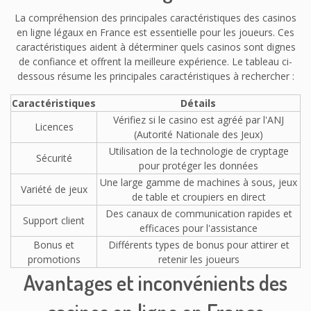
La compréhension des principales caractéristiques des casinos
en ligne légaux en France est essentielle pour les joueurs. Ces
caractéristiques aident à déterminer quels casinos sont dignes
de confiance et offrent la meilleure expérience. Le tableau ci-
dessous résume les principales caractéristiques à rechercher :
Caractéristiques
Détails
Vérifiez si le casino est agréé par l'ANJ
Licences
(Autorité Nationale des Jeux)
Utilisation de la technologie de cryptage
Sécurité
pour protéger les données
Une large gamme de machines à sous, jeux
Variété de jeux
de table et croupiers en direct
Des canaux de communication rapides et
Support client
efficaces pour l'assistance
Bonus et
Différents types de bonus pour attirer et
promotions
retenir les joueurs
Avantages et inconvénients des