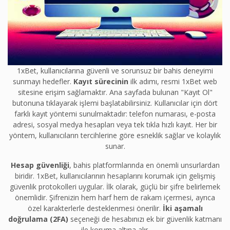
1xBet, kullanıcılarına güvenli ve sorunsuz bir bahis deneyimi
sunmayı hedefler.
Kayıt sürecinin
ilk adımı, resmi 1xBet web
sitesine erişim sağlamaktır. Ana sayfada bulunan "Kayıt Ol"
butonuna tıklayarak işlemi başlatabilirsiniz. Kullanıcılar için dört
farklı kayıt yöntemi sunulmaktadır: telefon numarası, e-posta
adresi, sosyal medya hesapları veya tek tıkla hızlı kayıt. Her bir
yöntem, kullanıcıların tercihlerine göre esneklik sağlar ve kolaylık
sunar.
Hesap güvenliği
, bahis platformlarında en önemli unsurlardan
biridir. 1xBet, kullanıcılarının hesaplarını korumak için gelişmiş
güvenlik protokolleri uygular. İlk olarak, güçlü bir şifre belirlemek
önemlidir. Şifrenizin hem harf hem de rakam içermesi, ayrıca
özel karakterlerle desteklenmesi önerilir.
İki aşamalı
doğrulama (2FA)
seçeneği de hesabınızı ek bir güvenlik katmanı
ile koruma altına alır.