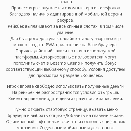
экрана.
Процесс игры запускается с компьютера и телефонов
благодаря наличию адаптированной мобильной версии
ресурса.
Рейкбек выплачивают за все спины в слотах, в том числе
удачные.
Для быстрого доступа к онлайн каталогу азартных игр
можно создать PWA-приложение на базе браузера.
Порядок действий зависит от типа используемой
платформы. Авторизованные пользователи могут
пополнить счет в Bitzamo Casino и получить бонус,
соответствующий выбранному способу. Условия доступны
для просмотра в разделе «Кошелек».
Игрок вправе свободно использовать полученные деньги.
На рейкбек не распространяются условия отыгрыша.
Клиент вправе выводить деньги сразу после зачисления.
Нужно открыть стартовую страницу, вызвать меню
браузера и выбрать опцию «Добавить на главный экран».
Официальный софт нельзя скачать из основных цифровых
магазинов. Отдельные мобильные и десктопные