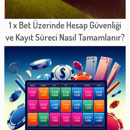
1 x Bet Üzerinde Hesap Güvenliği
ve Kayıt Süreci Nasıl Tamamlanır?