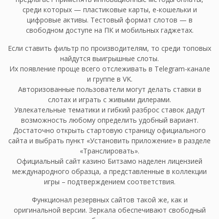
среди которых — пластиковые карты, е-кошельки и
цифровые активы. Тестовый формат слотов — в
свободном доступе на ПК и мобильных гаджетах.
Если ставить фильтр по производителям, то среди топовых
найдутся выигрышные слоты.
Их появление проще всего отслеживать в Telegram-канале
и группе в VK.
Авторизованные пользователи могут делать ставки в
слотах и играть с живыми дилерами.
Увлекательные тематики и гибкий разброс ставок дадут
возможность любому определить удобный вариант.
Достаточно открыть стартовую страницу официального
сайта и выбрать пункт «Установить приложение» в разделе
«Транслировать».
Официальный сайт казино Битзамо наделен лицензией
международного образца, а представленные в коллекции
игры – подтверждением соответствия.
Функционал резервных сайтов такой же, как и
оригинальной версии. Зеркала обеспечивают свободный