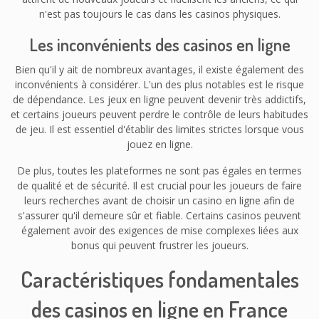
n'est pas toujours le cas dans les casinos physiques.
Les inconvénients des casinos en ligne
Bien qu'il y ait de nombreux avantages, il existe également des
inconvénients à considérer. L'un des plus notables est le risque
de dépendance. Les jeux en ligne peuvent devenir très addictifs,
et certains joueurs peuvent perdre le contrôle de leurs habitudes
de jeu. Il est essentiel d'établir des limites strictes lorsque vous
jouez en ligne.
De plus, toutes les plateformes ne sont pas égales en termes
de qualité et de sécurité. Il est crucial pour les joueurs de faire
leurs recherches avant de choisir un casino en ligne afin de
s'assurer qu'il demeure sûr et fiable. Certains casinos peuvent
également avoir des exigences de mise complexes liées aux
bonus qui peuvent frustrer les joueurs.
Caractéristiques fondamentales
des casinos en ligne en France