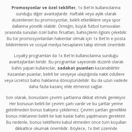
Promosyonlar ve özel teklifler
, 1x Bet'in kullanıcılarına
sunduğu diğer avantajlardır. Haftalık veya aylık olarak
düzenlenen bu promosyonlar, belirli etkinliklere veya spor
dallarına yönelik olabilir. Örneğin, büyük futbol turnuvaları
sırasında sunulan özel bahis fırsatları, bahisçilerin ilgisini çekebilir.
Bu tür promosyonlardan haberdar olmak için 1x Bet'in e-posta
bildirimlerini ve sosyal medya hesaplarını takip etmek önemlidir.
Loyalty programları da 1x Bet'in kullanıcılarına sunduğu
avantajlardan biridir. Bu programlar sayesinde düzenli olarak
bahis yapan kullanıcılar,
sadakat puanları
kazanabilirler.
Kazanılan puanlar, belirli bir seviyeye ulaştığında nakit ödüllere
veya ücretsiz bahis haklarına dönüştürülebilir. Bu da uzun vadede
daha fazla kazanç elde etmenizi sağlar.
Son olarak, bonusların çevrim şartlarına dikkat etmek gerekiyor.
Her bonusun belirli bir çevrim şartı vardır ve bu şartlar yerine
getirilmeden bonus bakiyesi çekilemez. Çevrim şartları genellikle
bonus miktarının belirli bir katı kadar bahis yapılmasını gerektirir.
Bu nedenle, bonus tekliflerini kabul etmeden önce tüm koşulları
dikkatlice okumak önemlidir. Böylece, 1x Bet üzerinde