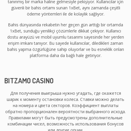
tanınmış bir marka haline gelmesiyle pekişiyor. Kullanıcılar için
güvenli bir bahis ortamı sunan 1xBet, aynı zamanda çeşitli
ödeme yöntemleri ile de kolaylık sağlıyor.
Bahis dünyasında rekabetin her geçen gün arttığı bir ortamda
1xBet, sunduğu yenilikçi çözümlerle dikkat çekiyor. Kullanıcı
dostu arayüzü ve mobil uyumlu tasarımı sayesinde her yerden
erişim imkanı tanıyor. Bu sayede kullanıcılar, diledikleri zaman
bahis yapma özgürlüğüne sahip oluyorlar ve bu esneklik onları
platforma daha da bağlı hale getiriyor.
BITZAMO CASINO
Для получения выигрыша нужно угадать, где окажется
шарик к моменту остановки колеса. Ставки можно делать
на номера и цвета секторов. Коэффициент выплаты
обратно пропорционален вероятности выбранного исхода.
Правилами могут быть предусмотрены дополнительные
комбинации чисел, возможность использования бонусов
или другие опции.