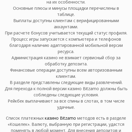
на их особенности.
Основные плюсы и минусы площадки перечислены в
таблице.
Выплаты доступны клиентам с верифицированными
аккаунтами.
При расчете бонусов учитывается текущий статус профиля.
Процесс игры запускается с компьютера и телефонов
благодаря наличию адаптированной мобильной версии
ресурса.
Администрация казино не взимает сервисный сбор за
обработку депозита.
Финансовые операции доступны всем авторизованным
клиентам.
В разделе представлены следующие виды развлечений.
Для перехода к полной версии казино Bitzamo должны быть
соблюдены следующие условия.
Рейкбек выплачивают за все спины в слотах, в том числе
удачные.
Список платежных
казино Bitzamo
методов есть в разделе
«Кошелек». Валюту, выбранную при регистрации, удастся
поменять в любой момент. Для внесения депозитов и