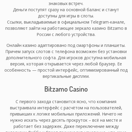
знаковых встреч.
Деньги поступят сразу на основной баланс и станут
доступны для игры в слоты.
Ссылки, выкладываемые в официальном Telegram-канале,
позволяют зайти на работающее зеркало казино Bitzamo в
России с любого устройства.
Онлайн казино адаптировано под смартфоны и планшеты.
Причем запуск слотов с телефона возможен без установки
дополнительного софта. Для игроков доступна мобильная
версия, которая открывается через любой браузер. Ее
особенность — простой интерфейс, оптимизированный под
вертикальные дисплеи.
Bitzamo Casino
С первого захода становится ясно, что компания
выстраивала интерфейс с расчётом на пользователей,
привыкших к логике мобильных приложений. Ничего не
нужно искать через десять прокруток – всё на месте и
работает без задержек. Даже переключение между