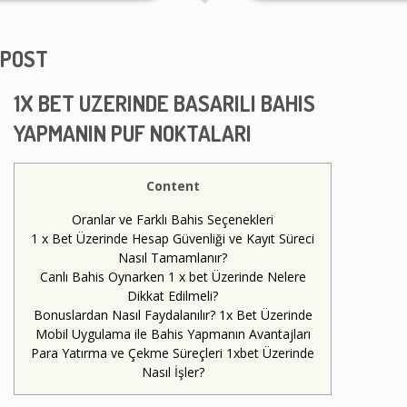
POST
1X BET UZERINDE BASARILI BAHIS
YAPMANIN PUF NOKTALARI
Content
Oranlar ve Farklı Bahis Seçenekleri
1 x Bet Üzerinde Hesap Güvenliği ve Kayıt Süreci
Nasıl Tamamlanır?
Canlı Bahis Oynarken 1 x bet Üzerinde Nelere
Dikkat Edilmeli?
Bonuslardan Nasıl Faydalanılır? 1x Bet Üzerinde
Mobil Uygulama ile Bahis Yapmanın Avantajları
Para Yatırma ve Çekme Süreçleri 1xbet Üzerinde
Nasıl İşler?