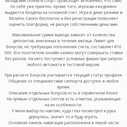
вкладками Лобби и Спорт происходит мгновенно, что само
по себе уже приятно. Кроме того, игрокам ежедневно
выдаются бездепы на основной счет. Игра в демо режиме в
Bitzamo Casino бесплатно и без регистрации позволяет
оценить платформу, не рискуя собственными деньгами.
Максимальная сумма вывода зависит от количества
депозитов, внесенных в течение месяца. Лимит для
бонусов, не требующих пополнения счета, составляет ₽10
000. Все посетители онлайн казино могут совершать ставки
без рисков. На него поступают условные фишки при запуске
любого автомата в тестовой версии.
При расчете бонусов учитывается текущий статус профиля.
Общение со специалистами саппорта доступно в любое
время.
Описания отдельных бонусов есть в справочном блоке.
На превью отдельных слотов есть отметки, указывающие
на их особенности.
У меня выбор по наитию, куда глаз посмотрел и рука
дернулась, значит то и буду играть.
Основная панель навигации расположена в левой части