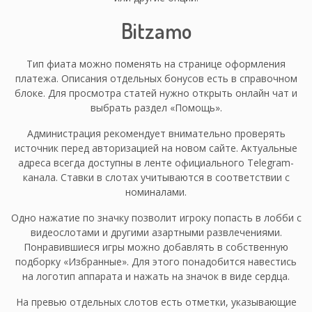
Bitzamo
Тип фиата можно поменять на странице оформления
платежа. Описания отдельных бонусов есть в справочном
блоке. Для просмотра статей нужно открыть онлайн чат и
выбрать раздел «Помощь».
Администрация рекомендует внимательно проверять
источник перед авторизацией на новом сайте. Актуальные
адреса всегда доступны в ленте официального Telegram-
канала. Ставки в слотах учитываются в соответствии с
номиналами.
Одно нажатие по значку позволит игроку попасть в лобби с
видеослотами и другими азартными развлечениями.
Понравившиеся игры можно добавлять в собственную
подборку «Избранные». Для этого понадобится навестись
на логотип аппарата и нажать на значок в виде сердца.
На превью отдельных слотов есть отметки, указывающие