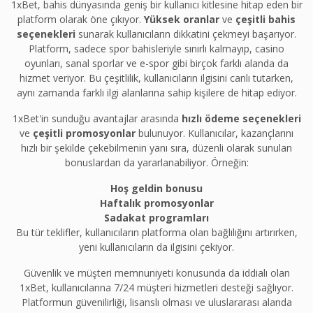
1xBet, bahis dünyasında geniş bir kullanıcı kitlesine hitap eden bir
platform olarak öne çıkıyor.
Yüksek oranlar
ve
çeşitli bahis
seçenekleri
sunarak kullanıcıların dikkatini çekmeyi başarıyor.
Platform, sadece spor bahisleriyle sınırlı kalmayıp, casino
oyunları, sanal sporlar ve e-spor gibi birçok farklı alanda da
hizmet veriyor. Bu çeşitlilik, kullanıcıların ilgisini canlı tutarken,
aynı zamanda farklı ilgi alanlarına sahip kişilere de hitap ediyor.
1xBet'in sunduğu avantajlar arasında
hızlı ödeme seçenekleri
ve
çeşitli promosyonlar
bulunuyor. Kullanıcılar, kazançlarını
hızlı bir şekilde çekebilmenin yanı sıra, düzenli olarak sunulan
bonuslardan da yararlanabiliyor. Örneğin:
Hoş geldin bonusu
Haftalık promosyonlar
Sadakat programları
Bu tür teklifler, kullanıcıların platforma olan bağlılığını artırırken,
yeni kullanıcıların da ilgisini çekiyor.
Güvenlik ve müşteri memnuniyeti konusunda da iddialı olan
1xBet, kullanıcılarına 7/24 müşteri hizmetleri desteği sağlıyor.
Platformun güvenilirliği, lisanslı olması ve uluslararası alanda