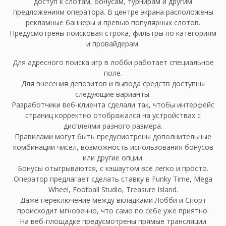
доступ к слотам, бонусам, турнирам и другим
предложениям оператора. В центре экрана расположены
рекламные баннеры и превью популярных слотов.
Предусмотрены поисковая строка, фильтры по категориям
и провайдерам.
Для адресного поиска игр в лобби работает специальное
поле.
Для внесения депозитов и вывода средств доступны
следующие варианты.
Разработчики веб-клиента сделали так, чтобы интерфейс
страниц корректно отображался на устройствах с
дисплеями разного размера.
Правилами могут быть предусмотрены дополнительные
комбинации чисел, возможность использования бонусов
или другие опции.
Бонусы отыгрываются, с кэшаутом все легко и просто.
Оператор предлагает сделать ставку в Funky Time, Mega
Wheel, Football Studio, Treasure Island.
Даже переключение между вкладками Лобби и Спорт
происходит мгновенно, что само по себе уже приятно.
На веб-площадке предусмотрены прямые трансляции