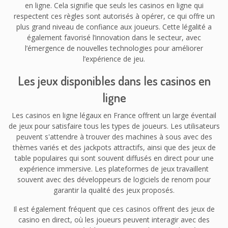
en ligne. Cela signifie que seuls les casinos en ligne qui
respectent ces règles sont autorisés à opérer, ce qui offre un
plus grand niveau de confiance aux joueurs. Cette légalité a
également favorisé l’innovation dans le secteur, avec
l’émergence de nouvelles technologies pour améliorer
l’expérience de jeu.
Les jeux disponibles dans les casinos en
ligne
Les casinos en ligne légaux en France offrent un large éventail
de jeux pour satisfaire tous les types de joueurs. Les utilisateurs
peuvent s'attendre à trouver des machines à sous avec des
thèmes variés et des jackpots attractifs, ainsi que des jeux de
table populaires qui sont souvent diffusés en direct pour une
expérience immersive. Les plateformes de jeux travaillent
souvent avec des développeurs de logiciels de renom pour
garantir la qualité des jeux proposés.
Il est également fréquent que ces casinos offrent des jeux de
casino en direct, où les joueurs peuvent interagir avec des