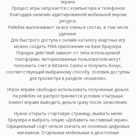
экрана.
Процесс игры запускается с компьютера и телефонов
благодаря наличию адаптированной мобильной версии
ресурса.
Рейкбек выплачивают за все спины в слотах, в том числе
удачные.
Для быстрого доступа к онлайн каталогу азартных игр
можно создать PWA-приложение на базе браузера.
Порядок действий зависит от типа используемой
платформы. Авторизованные пользователи могут
пополнить счет в Bitzamo Casino и получить бонус,
соответствующий выбранному способу. Условия доступны
для просмотра в разделе «Кошелек».
Игрок вправе свободно использовать полученные деньги.
На рейкбек не распространяются условия отыгрыша.
Клиент вправе выводить деньги сразу после зачисления.
Нужно открыть стартовую страницу, вызвать меню
браузера и выбрать опцию «Добавить на главный экран».
Официальный софт нельзя скачать из основных цифровых
магазинов. Отдельные мобильные и десктопные