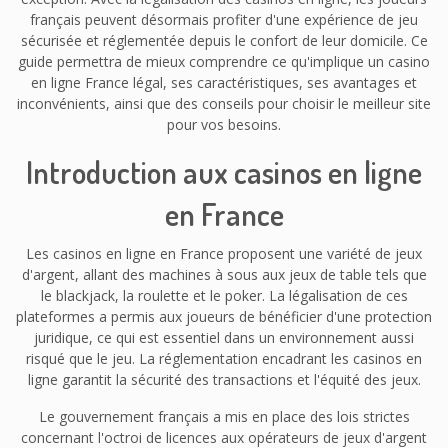
français peuvent désormais profiter d'une expérience de jeu
sécurisée et réglementée depuis le confort de leur domicile. Ce
guide permettra de mieux comprendre ce qu'implique un casino
en ligne France légal, ses caractéristiques, ses avantages et
inconvénients, ainsi que des conseils pour choisir le meilleur site
pour vos besoins.
Introduction aux casinos en ligne
en France
Les casinos en ligne en France proposent une variété de jeux
d'argent, allant des machines à sous aux jeux de table tels que
le blackjack, la roulette et le poker. La légalisation de ces
plateformes a permis aux joueurs de bénéficier d'une protection
juridique, ce qui est essentiel dans un environnement aussi
risqué que le jeu. La réglementation encadrant les casinos en
ligne garantit la sécurité des transactions et l'équité des jeux.
Le gouvernement français a mis en place des lois strictes
concernant l'octroi de licences aux opérateurs de jeux d'argent