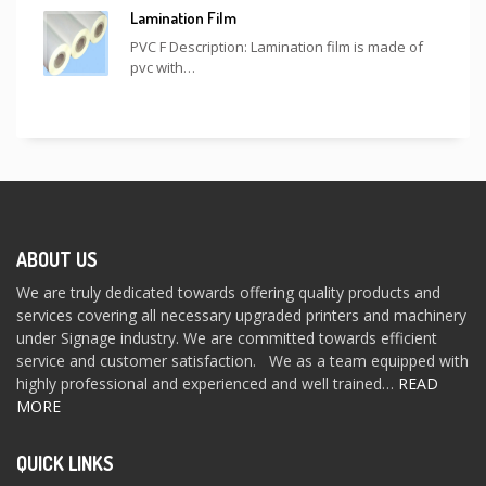
Lamination Film
PVC F Description: Lamination film is made of
pvc with…
ABOUT US
We are truly dedicated towards offering quality products and
services covering all necessary upgraded printers and machinery
under Signage industry. We are committed towards efficient
service and customer satisfaction. We as a team equipped with
highly professional and experienced and well trained…
READ
MORE
QUICK LINKS