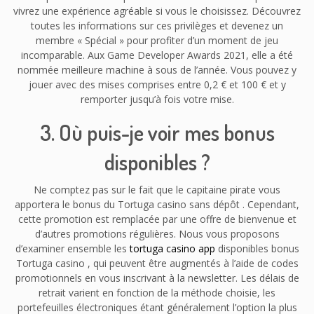
vivrez une expérience agréable si vous le choisissez. Découvrez
toutes les informations sur ces privilèges et devenez un
membre « Spécial » pour profiter d’un moment de jeu
incomparable. Aux Game Developer Awards 2021, elle a été
nommée meilleure machine à sous de l’année. Vous pouvez y
jouer avec des mises comprises entre 0,2 € et 100 € et y
remporter jusqu’à fois votre mise.
3. Où puis-je voir mes bonus
disponibles ?
Ne comptez pas sur le fait que le capitaine pirate vous
apportera le bonus du Tortuga casino sans dépôt . Cependant,
cette promotion est remplacée par une offre de bienvenue et
d’autres promotions régulières. Nous vous proposons
d’examiner ensemble les
tortuga casino app
disponibles bonus
Tortuga casino , qui peuvent être augmentés à l’aide de codes
promotionnels en vous inscrivant à la newsletter. Les délais de
retrait varient en fonction de la méthode choisie, les
portefeuilles électroniques étant généralement l’option la plus