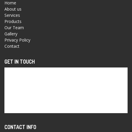
Home
About us
Services
Products
Our Team
Gallery
Privacy Policy
Contact
GET IN TOUCH
CONTACT INFO