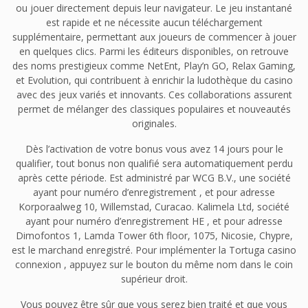
ou jouer directement depuis leur navigateur. Le jeu instantané
est rapide et ne nécessite aucun téléchargement
supplémentaire, permettant aux joueurs de commencer à jouer
en quelques clics. Parmi les éditeurs disponibles, on retrouve
des noms prestigieux comme NetEnt, Play’n GO, Relax Gaming,
et Evolution, qui contribuent à enrichir la ludothèque du casino
avec des jeux variés et innovants. Ces collaborations assurent
permet de mélanger des classiques populaires et nouveautés
originales.
Dès l’activation de votre bonus vous avez 14 jours pour le
qualifier, tout bonus non qualifié sera automatiquement perdu
après cette période. Est administré par WCG B.V., une société
ayant pour numéro d’enregistrement , et pour adresse
Korporaalweg 10, Willemstad, Curacao. Kalimela Ltd, société
ayant pour numéro d’enregistrement HE , et pour adresse
Dimofontos 1, Lamda Tower 6th floor, 1075, Nicosie, Chypre,
est le marchand enregistré. Pour implémenter la Tortuga casino
connexion , appuyez sur le bouton du même nom dans le coin
supérieur droit.
Vous pouvez être sûr que vous serez bien traité et que vous