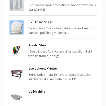
Showcase your promotional banner with the x
stand 24×63…
PVC Foam Sheet
Description: The cellular structure and smooth
surface polishing makes it…
Acrylic Sheet
Description: Acrylic sheet has excellent light
transmittance, of high…
Eco Solvent Printer
Print Width 1.9M Ink Water Base/Eco-solvent
Ink Material Film·Photo Paper·PP…
UV Machine